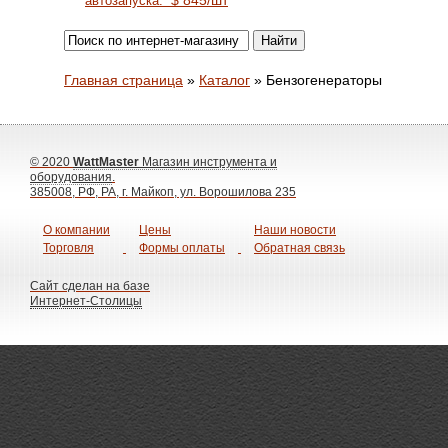
$
845
/шт
автозапуска.
Главная страница
»
Каталог
»
Бензогенераторы
© 2020
WattMaster
Магазин инструмента и
оборудования
.
385008, РФ, РА, г. Майкоп, ул. Ворошилова 235
О компании
Цены
Наши новости
Торговля
Формы оплаты
Обратная связь
Сайт сделан на базе
Интернет-Столицы