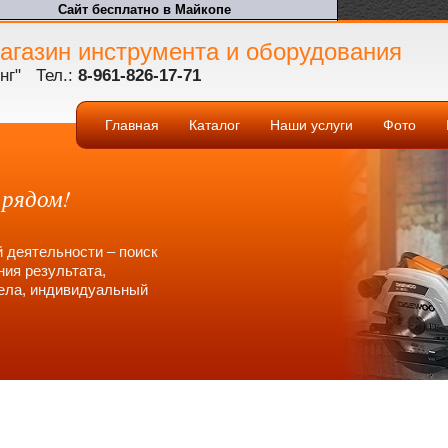
газин инструмента и оборудования
нг" Тел.:
8-961-826-17-71
Главная
Каталог
Наши услуги
Фото
 рядом!
й деятельности – поиск
ия результата,
дела, индивидуальный