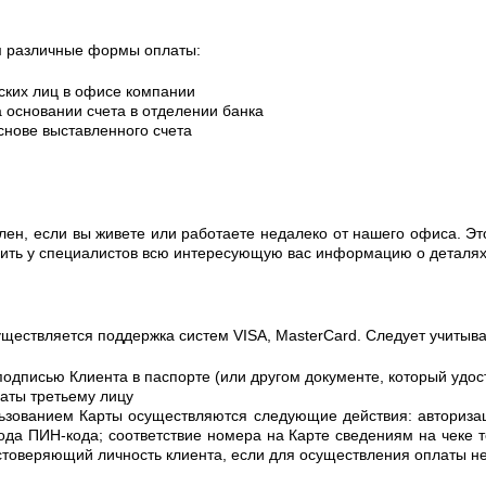
м различные формы оплаты:
ских лиц в офисе компании
 основании счета в отделении банка
снове выставленного счета
ен, если вы живете или работаете недалеко от нашего офиса. Эт
нить у специалистов всю интересующую вас информацию о деталях
ществляется поддержка систем VISA, MasterCard. Следует учитыва
подписью Клиента в паспорте (или другом документе, который удос
аты третьему лицу
ьзованием Карты осуществляются следующие действия: авториза
ввода ПИН-кода; соответствие номера на Карте сведениям на чеке
стоверяющий личность клиента, если для осуществления оплаты не