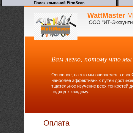
WattMaster
Ма
ООО "ИТ-Эккаунти
Вам легко, потому что мы
Основное, на что мы опираемся в свое
наиболее эффективных путей достижен
тщательное изучение всех тонкостей 
подход к каждому.
Оплата